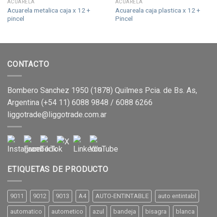
ACUARELA
ACUARELA
Acuarela metalica caja x 12 +
Acuareala caja plastica x 12 +
pincel
Pincel
CONTACTO
Bombero Sanchez 1950 (1878) Quilmes Pcia. de Bs. As,
Argentina (+54 11) 6088 9848 / 6088 6266
liggotrade@liggotrade.com.ar
ETIQUETAS DE PRODUCTO
9011
9012
9013
A4
AUTO-ENTINTABLE
auto entintabl
automatico
autometico
azul
bandeja
bisagra
blanca