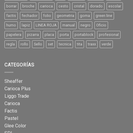
borrar
broche
carioca
cesto
cristal
dorado
escolar
factis
fechador
folio
geometria
goma
green line
humo
lapiz
LINEA ROJA
manual
negro
Oficio
papelera
pizarra
placa
porta
portablock
profesional
regla
rollo
Sello
set
tecnica
tita
traxx
verde
CATEGORÍAS
Sheaffer
Carioca Plus
Liggo Trade
Carioca
Factis
Pastel
Glee Color