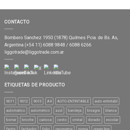
CONTACTO
Bombero Sanchez 1950 (1878) Quilmes Pcia. de Bs. As,
Argentina (+54 11) 6088 9848 / 6088 6266
liggotrade@liggotrade.com.ar
ETIQUETAS DE PRODUCTO
9011
9012
9013
A4
AUTO-ENTINTABLE
auto entintabl
automatico
autometico
azul
bandeja
bisagra
blanca
borrar
broche
carioca
cesto
cristal
dorado
escolar
factis
fechador
folio
geometria
goma
green line