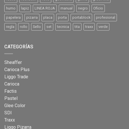
humo
lapiz
LINEA ROJA
manual
negro
Oficio
papelera
pizarra
placa
porta
portablock
profesional
regla
rollo
Sello
set
tecnica
tita
traxx
verde
CATEGORÍAS
Sheaffer
Carioca Plus
Liggo Trade
Carioca
Factis
Pastel
Glee Color
SDI
Traxx
Liggo Pizarra