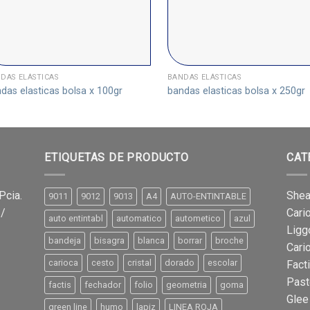
DAS ELÁSTICAS
BANDAS ELÁSTICAS
das elasticas bolsa x 100gr
bandas elasticas bolsa x 250gr
ETIQUETAS DE PRODUCTO
CAT
Pcia.
Shea
9011
9012
9013
A4
AUTO-ENTINTABLE
 /
Cari
auto entintabl
automatico
autometico
azul
Ligg
bandeja
bisagra
blanca
borrar
broche
Cari
carioca
cesto
cristal
dorado
escolar
Fact
Past
factis
fechador
folio
geometria
goma
Glee
green line
humo
lapiz
LINEA ROJA