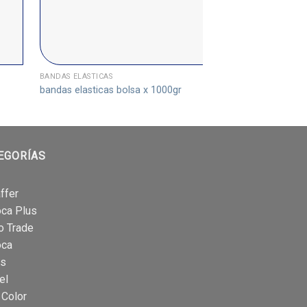
BANDAS ELÁSTICAS
BANDAS ELÁSTICAS
bandas elasticas bolsa x 1000gr
bandas elasticas b
EGORÍAS
ffer
oca Plus
o Trade
oca
is
el
 Color