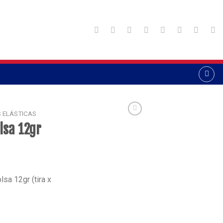
 ELÁSTICAS
lsa 12gr
sa 12gr (tira x
s