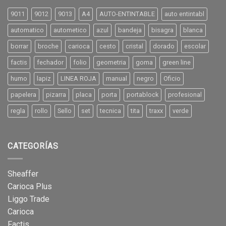
9011
9012
9013
A4
AUTO-ENTINTABLE
auto entintabl
automatico
autometico
azul
bandeja
bisagra
blanca
borrar
broche
carioca
cesto
cristal
dorado
escolar
factis
fechador
folio
geometria
goma
green line
humo
lapiz
LINEA ROJA
manual
negro
Oficio
papelera
pizarra
placa
porta
portablock
profesional
regla
rollo
Sello
set
tecnica
tita
traxx
verde
CATEGORÍAS
Sheaffer
Carioca Plus
Liggo Trade
Carioca
Factis