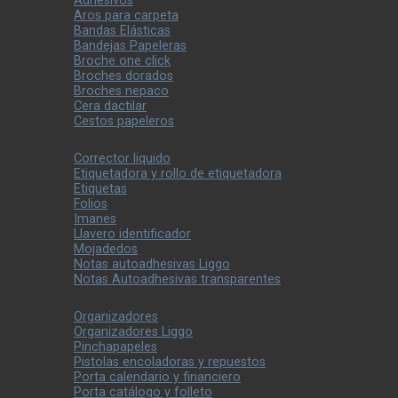
Adhesivos
Aros para carpeta
Bandas Elásticas
Bandejas Papeleras
Broche one click
Broches dorados
Broches nepaco
Cera dactilar
Cestos papeleros
Corrector liquido
Etiquetadora y rollo de etiquetadora
Etiquetas
Folios
Imanes
Llavero identificador
Mojadedos
Notas autoadhesivas Liggo
Notas Autoadhesivas transparentes
Organizadores
Organizadores Liggo
Pinchapapeles
Pistolas encoladoras y repuestos
Porta calendario y financiero
Porta catálogo y folleto