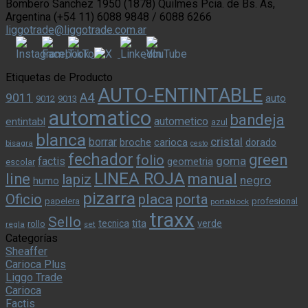
Bombero Sanchez 1950 (1878) Quilmes Pcia. de Bs. As,
Argentina (+54 11) 6088 9848 / 6088 6266
liggotrade@liggotrade.com.ar
Etiquetas de Producto
AUTO-ENTINTABLE
A4
9011
auto
9012
9013
automatico
bandeja
autometico
entintabl
azul
blanca
cristal
borrar
broche
carioca
dorado
bisagra
cesto
fechador
green
folio
goma
factis
geometria
escolar
LINEA ROJA
line
manual
lapiz
negro
humo
pizarra
Oficio
placa
porta
papelera
profesional
portablock
traxx
Sello
tita
verde
tecnica
rollo
regla
set
Categorías
Sheaffer
Carioca Plus
Liggo Trade
Carioca
Factis