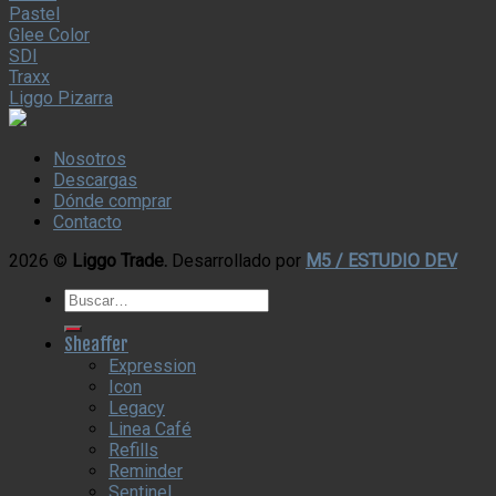
Pastel
Glee Color
SDI
Traxx
Liggo Pizarra
Nosotros
Descargas
Dónde comprar
Contacto
2026 ©
Liggo Trade.
Desarrollado por
M5 / ESTUDIO DEV
Buscar
por:
Sheaffer
Expression
Icon
Legacy
Linea Café
Refills
Reminder
Sentinel