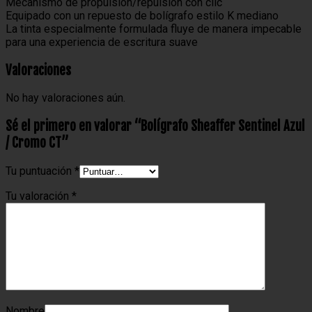
Mecanismo de propulsión/repulsión con clic
Equipado con un repuesto de bolígrafo estilo K mediano
La tinta especialmente formulada fluye de manera impecable
para una experiencia de escritura suave
Valoraciones
No hay valoraciones aún.
Sé el primero en valorar “Bolígrafo Sheaffer Sentinel Azul
/ Cromo CT”
Tu puntuación
*
Tu valoración
*
Nombre