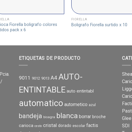
RELLA
FIORELLA
ioca Fiorella boligrafo colores
Boligrafo Fiorella surtido x 10
tidos pack x 6
ETIQUETAS DE PRODUCTO
CAT
Pcia.
Shea
AUTO-
A4
9011
9012
9013
 /
Cari
ENTINTABLE
Ligg
auto entintabl
Cari
automatico
Fact
autometico
azul
Past
blanca
bandeja
borrar
broche
bisagra
Glee
cristal
factis
carioca
SDI
dorado
escolar
cesto