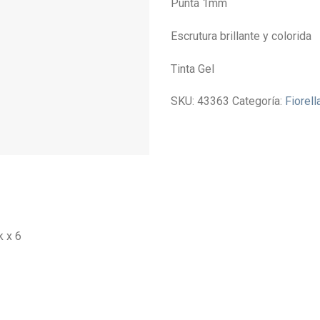
Punta 1mm
Escrutura brillante y colorida
Tinta Gel
SKU:
43363
Categoría:
Fiorell
k x 6