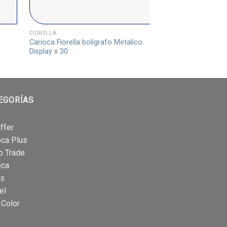
FIORELLA
FIORELLA
Carioca Fiorella boligrafo Metalico
Carioca Fiorella bo
Display x 30
x 6
EGORÍAS
ffer
oca Plus
o Trade
oca
is
el
 Color