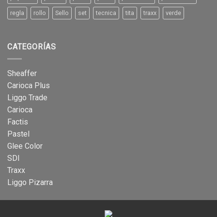
regla
rollo
Sello
set
tecnica
tita
traxx
verde
CATEGORÍAS
Sheaffer
Carioca Plus
Liggo Trade
Carioca
Factis
Pastel
Glee Color
SDI
Traxx
Liggo Pizarra