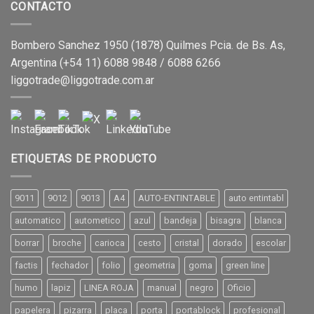
CONTACTO
Bombero Sanchez 1950 (1878) Quilmes Pcia. de Bs. As,
Argentina (+54 11) 6088 9848 / 6088 6266
liggotrade@liggotrade.com.ar
ETIQUETAS DE PRODUCTO
9011
9012
9013
A4
AUTO-ENTINTABLE
auto entintabl
automatico
autometico
azul
bandeja
bisagra
blanca
borrar
broche
carioca
cesto
cristal
dorado
escolar
factis
fechador
folio
geometria
goma
green line
humo
lapiz
LINEA ROJA
manual
negro
Oficio
papelera
pizarra
placa
porta
portablock
profesional