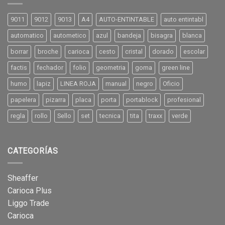
9011
9012
9013
A4
AUTO-ENTINTABLE
auto entintabl
automatico
autometico
azul
bandeja
bisagra
blanca
borrar
broche
carioca
cesto
cristal
dorado
escolar
factis
fechador
folio
geometria
goma
green line
humo
lapiz
LINEA ROJA
manual
negro
Oficio
papelera
pizarra
placa
porta
portablock
profesional
regla
rollo
Sello
set
tecnica
tita
traxx
verde
CATEGORÍAS
Sheaffer
Carioca Plus
Liggo Trade
Carioca