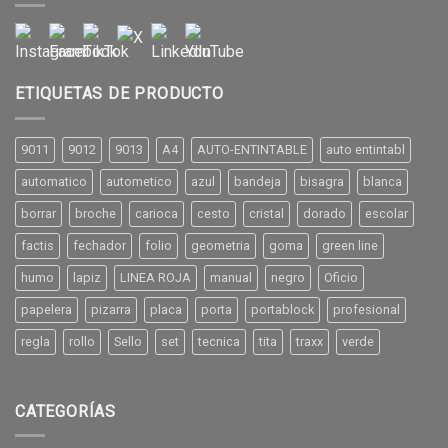
ETIQUETAS DE PRODUCTO
9011
9012
9013
A4
AUTO-ENTINTABLE
auto entintabl
automatico
autometico
azul
bandeja
bisagra
blanca
borrar
broche
carioca
cesto
cristal
dorado
escolar
factis
fechador
folio
geometria
goma
green line
humo
lapiz
LINEA ROJA
manual
negro
Oficio
papelera
pizarra
placa
porta
portablock
profesional
regla
rollo
Sello
set
tecnica
tita
traxx
verde
CATEGORÍAS