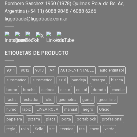
Bombero Sanchez 1950 (1878) Quilmes Pcia. de Bs. As,
Argentina (+54 11) 6088 9848 / 6088 6266
liggotrade@liggotrade.com.ar
ETIQUETAS DE PRODUCTO
9011
9012
9013
A4
AUTO-ENTINTABLE
auto entintabl
automatico
autometico
azul
bandeja
bisagra
blanca
borrar
broche
carioca
cesto
cristal
dorado
escolar
factis
fechador
folio
geometria
goma
green line
humo
lapiz
LINEA ROJA
manual
negro
Oficio
papelera
pizarra
placa
porta
portablock
profesional
regla
rollo
Sello
set
tecnica
tita
traxx
verde