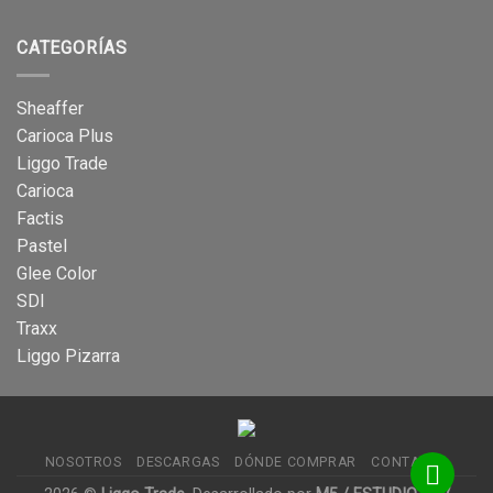
CATEGORÍAS
Sheaffer
Carioca Plus
Liggo Trade
Carioca
Factis
Pastel
Glee Color
SDI
Traxx
Liggo Pizarra
NOSOTROS
DESCARGAS
DÓNDE COMPRAR
CONTACTO