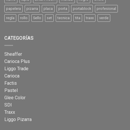
papelera
pizarra
placa
porta
portablock
profesional
regla
rollo
Sello
set
tecnica
tita
traxx
verde
CATEGORÍAS
Sheaffer
Carioca Plus
Liggo Trade
Carioca
Factis
Pastel
Glee Color
SDI
Traxx
Liggo Pizarra