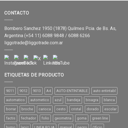
CONTACTO
Bombero Sanchez 1950 (1878) Quilmes Pcia. de Bs. As,
Argentina (+54 11) 6088 9848 / 6088 6266
liggotrade@liggotrade.com.ar
ETIQUETAS DE PRODUCTO
9011
9012
9013
A4
AUTO-ENTINTABLE
auto entintabl
automatico
autometico
azul
bandeja
bisagra
blanca
borrar
broche
carioca
cesto
cristal
dorado
escolar
factis
fechador
folio
geometria
goma
green line
humo
lapiz
LINEA ROJA
manual
negro
Oficio