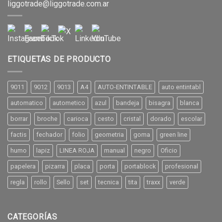
liggotrade@liggotrade.com.ar
ETIQUETAS DE PRODUCTO
9011
9012
9013
A4
AUTO-ENTINTABLE
auto entintabl
automatico
autometico
azul
bandeja
bisagra
blanca
borrar
broche
carioca
cesto
cristal
dorado
escolar
factis
fechador
folio
geometria
goma
green line
humo
lapiz
LINEA ROJA
manual
negro
Oficio
papelera
pizarra
placa
porta
portablock
profesional
regla
rollo
Sello
set
tecnica
tita
traxx
verde
CATEGORÍAS