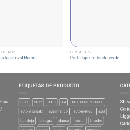
TA LÁPIZ
PORTA LÁPIZ
ta lapiz oval Humo
Porta lapiz redondo verde
ETIQUETAS DE PRODUCTO
CAT
Pcia.
Shea
9011
9012
9013
A4
AUTO-ENTINTABLE
 /
Cari
auto entintabl
automatico
autometico
azul
Ligg
bandeja
bisagra
blanca
borrar
broche
Cari
carioca
cesto
cristal
dorado
escolar