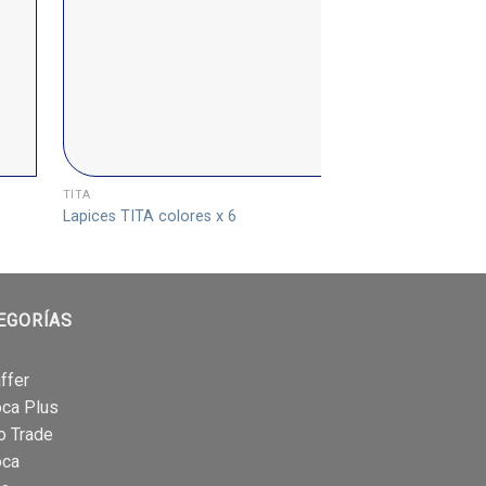
TITA
PORTA LÁPIZ
Lapices TITA colores x 6
Porta lapiz redondo
EGORÍAS
ffer
oca Plus
o Trade
oca