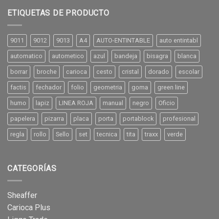
ETIQUETAS DE PRODUCTO
9011
9012
9013
A4
AUTO-ENTINTABLE
auto entintabl
automatico
autometico
azul
bandeja
bisagra
blanca
borrar
broche
carioca
cesto
cristal
dorado
escolar
factis
fechador
folio
geometria
goma
green line
humo
lapiz
LINEA ROJA
manual
negro
Oficio
papelera
pizarra
placa
porta
portablock
profesional
regla
rollo
Sello
set
tecnica
tita
traxx
verde
CATEGORÍAS
Sheaffer
Carioca Plus