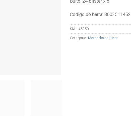
Bulto: 24 blister x 8
Codigo de barra: 800351145
SKU:
45250
Categoría:
Marcadores Liner