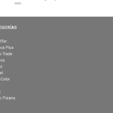
mm
mm
EGORÍAS
ffer
oca Plus
o Trade
oca
is
el
 Color
x
o Pizarra