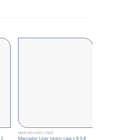
MARCADORES LINER
MARCADORES LINER
.2
Marcador Liner negro caja x 8 0.8
Marcador Liner negr