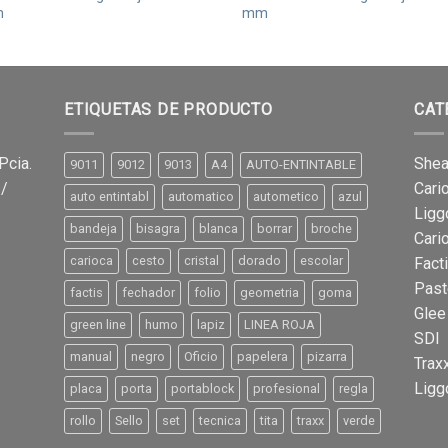
m
mm
ETIQUETAS DE PRODUCTO
CAT
Pcia.
Shea
9011
9012
9013
A4
AUTO-ENTINTABLE
 /
Cari
auto entintabl
automatico
autometico
azul
Ligg
bandeja
bisagra
blanca
borrar
broche
Cari
carioca
cesto
cristal
dorado
escolar
Fact
Past
factis
fechador
folio
geometria
goma
Glee
green line
humo
lapiz
LINEA ROJA
SDI
manual
negro
Oficio
papelera
pizarra
Trax
Ligg
placa
porta
portablock
profesional
regla
rollo
Sello
set
tecnica
tita
traxx
verde