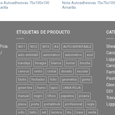
a Autoadhesivas 75x100x100
Nota Autoadhesivas 75x75x100
rilla
Amarilla
ETIQUETAS DE PRODUCTO
CAT
Pcia.
Shea
9011
9012
9013
A4
AUTO-ENTINTABLE
 /
Cari
auto entintabl
automatico
autometico
azul
Ligg
bandeja
bisagra
blanca
borrar
broche
Cari
carioca
cesto
cristal
dorado
escolar
Fact
Past
factis
fechador
folio
geometria
goma
Glee
green line
humo
lapiz
LINEA ROJA
SDI
manual
negro
Oficio
papelera
pizarra
Trax
Ligg
placa
porta
portablock
profesional
regla
rollo
Sello
set
tecnica
tita
traxx
verde