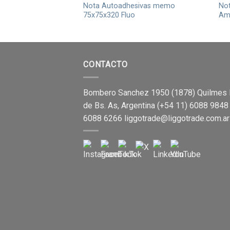
Nota Autoadhesivas memo
Not
75x75x320 Fluo
Ama
CONTACTO
Bombero Sanchez 1950 (1878) Quilmes 
de Bs. As, Argentina (+54 11) 6088 9848
6088 6266
liggotrade@liggotrade.com.ar