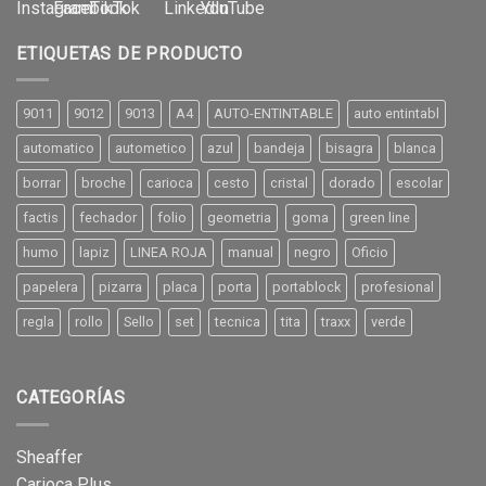
ETIQUETAS DE PRODUCTO
9011
9012
9013
A4
AUTO-ENTINTABLE
auto entintabl
automatico
autometico
azul
bandeja
bisagra
blanca
borrar
broche
carioca
cesto
cristal
dorado
escolar
factis
fechador
folio
geometria
goma
green line
humo
lapiz
LINEA ROJA
manual
negro
Oficio
papelera
pizarra
placa
porta
portablock
profesional
regla
rollo
Sello
set
tecnica
tita
traxx
verde
CATEGORÍAS
Sheaffer
Carioca Plus