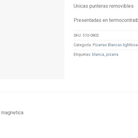
Unicas punteras removibles
Presentadas en termocontrai
SKU:
510-0802
Categoría:
Pizarras Blancas lightbo
Etiquetas:
blanca
,
pizarra
s magnetica