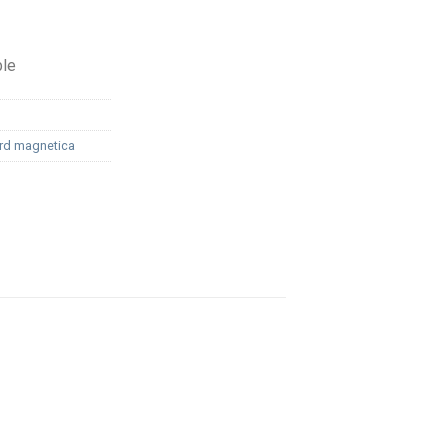
ble
ard magnetica