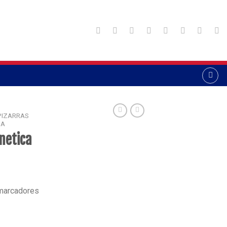
PIZARRAS
CA
netica
 marcadores