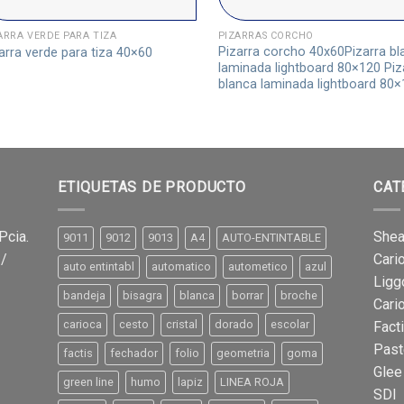
ARRA VERDE PARA TIZA
PIZARRAS CORCHO
Pizarra corcho 40x60Pizarra bl
arra verde para tiza 40×60
laminada lightboard 80×120 Piz
blanca laminada lightboard 80
ETIQUETAS DE PRODUCTO
CAT
Pcia.
Shea
9011
9012
9013
A4
AUTO-ENTINTABLE
 /
Cari
auto entintabl
automatico
autometico
azul
Ligg
bandeja
bisagra
blanca
borrar
broche
Cari
carioca
cesto
cristal
dorado
escolar
Fact
Past
factis
fechador
folio
geometria
goma
Glee
green line
humo
lapiz
LINEA ROJA
SDI