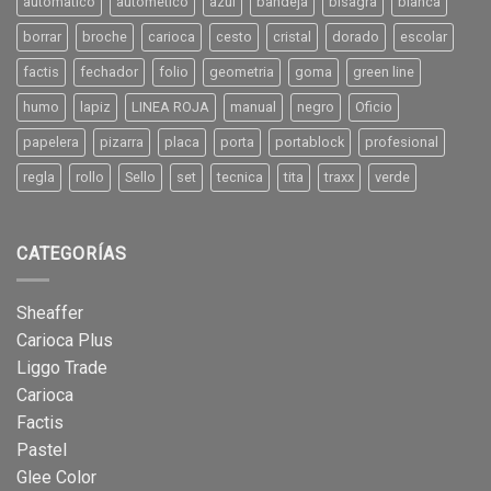
automatico
autometico
azul
bandeja
bisagra
blanca
borrar
broche
carioca
cesto
cristal
dorado
escolar
factis
fechador
folio
geometria
goma
green line
humo
lapiz
LINEA ROJA
manual
negro
Oficio
papelera
pizarra
placa
porta
portablock
profesional
regla
rollo
Sello
set
tecnica
tita
traxx
verde
CATEGORÍAS
Sheaffer
Carioca Plus
Liggo Trade
Carioca
Factis
Pastel
Glee Color