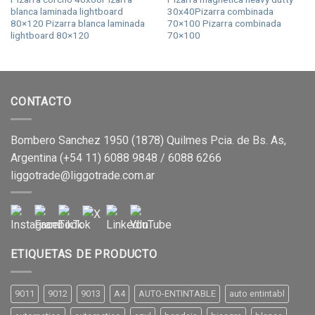
blanca laminada lightboard
30x40Pizarra combinada
80×120 Pizarra blanca laminada
70×100 Pizarra combinada
lightboard 80×120
70×100
CONTACTO
Bombero Sanchez 1950 (1878) Quilmes Pcia. de Bs. As,
Argentina (+54 11) 6088 9848 / 6088 6266
liggotrade@liggotrade.com.ar
ETIQUETAS DE PRODUCTO
9011
9012
9013
A4
AUTO-ENTINTABLE
auto entintabl