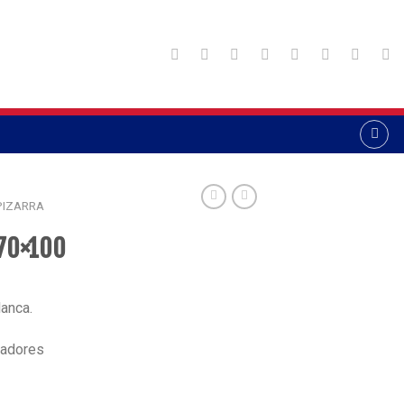
PIZARRA
 70×100
anca.
cadores