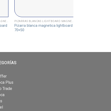
PIZARRAS BLANCAS LIGHTBOARD MAGNETICA
PIZARRAS BLANCAS LIGHTBOARD MAGNETICA
PIZARRAS CORCHO
board
Pizarra blanca magnetica lightboard
Pizarra corcho 80
70×50
EGORÍAS
ffer
oca Plus
o Trade
oca
is
el