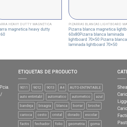
ARRA HEAVY DUTTY MAGNÉTICA
arra magnetica heavy dutty
Pizarra blanca magnetica light
×60
60x80Pizarra blanca laminada
lightboard 70×50 Pizarra blanca
laminada lightboard 70×50
ETIQUETAS DE PRODUCTO
CAT
Pcia.
Shea
9011
9012
9013
A4
AUTO-ENTINTABLE
 /
Cari
auto entintabl
automatico
autometico
azul
Ligg
bandeja
bisagra
blanca
borrar
broche
Cari
carioca
cesto
cristal
dorado
escolar
Fact
Past
factis
fechador
folio
geometria
goma