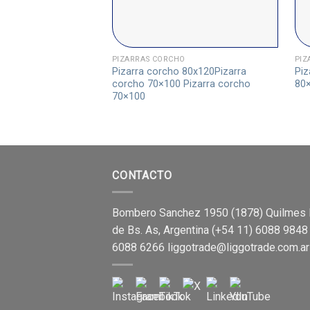
PIZARRAS CORCHO
PIZ
Pizarra corcho 80x120Pizarra
Piz
corcho 70×100 Pizarra corcho
80
70×100
CONTACTO
Bombero Sanchez 1950 (1878) Quilmes 
de Bs. As, Argentina (+54 11) 6088 9848
6088 6266
liggotrade@liggotrade.com.ar