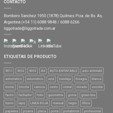
CONTACTO
Bombero Sanchez 1950 (1878) Quilmes Pcia. de Bs. As,
Argentina (+54 11) 6088 9848 / 6088 6266
liggotrade@liggotrade.com.ar
ETIQUETAS DE PRODUCTO
9011
9012
9013
A4
AUTO-ENTINTABLE
auto entintabl
automatico
autometico
azul
bandeja
bisagra
blanca
borrar
broche
carioca
cesto
cristal
dorado
escolar
factis
fechador
folio
geometria
goma
green line
humo
lapiz
LINEA ROJA
manual
negro
Oficio
papelera
pizarra
placa
porta
portablock
profesional