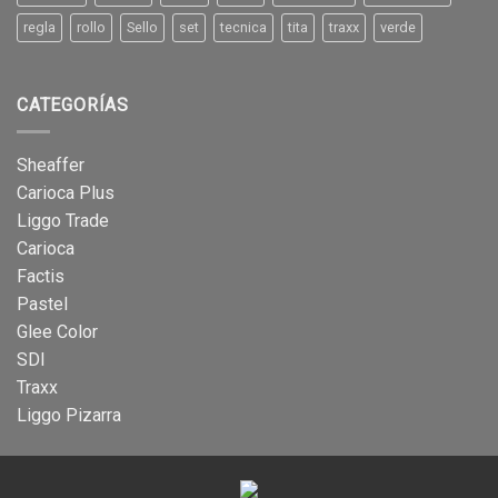
regla
rollo
Sello
set
tecnica
tita
traxx
verde
CATEGORÍAS
Sheaffer
Carioca Plus
Liggo Trade
Carioca
Factis
Pastel
Glee Color
SDI
Traxx
Liggo Pizarra