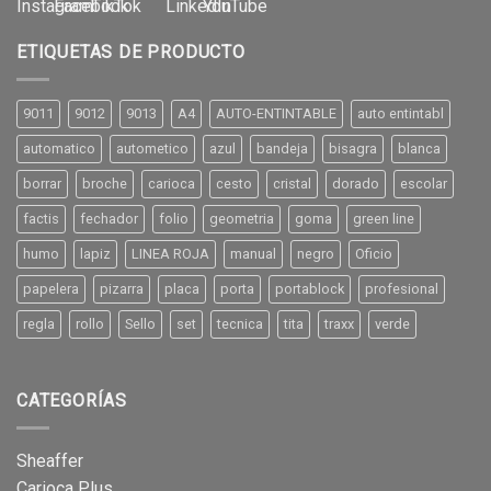
ETIQUETAS DE PRODUCTO
9011
9012
9013
A4
AUTO-ENTINTABLE
auto entintabl
automatico
autometico
azul
bandeja
bisagra
blanca
borrar
broche
carioca
cesto
cristal
dorado
escolar
factis
fechador
folio
geometria
goma
green line
humo
lapiz
LINEA ROJA
manual
negro
Oficio
papelera
pizarra
placa
porta
portablock
profesional
regla
rollo
Sello
set
tecnica
tita
traxx
verde
CATEGORÍAS
Sheaffer
Carioca Plus