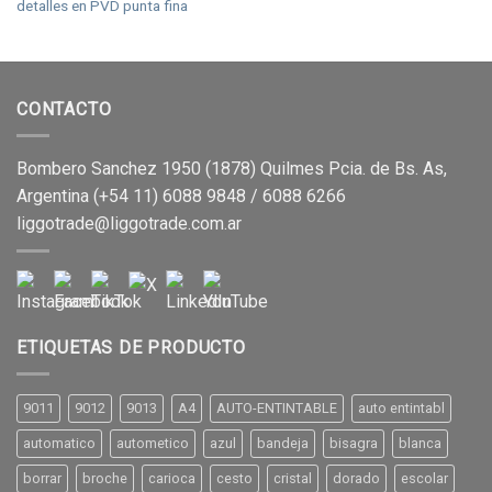
detalles en PVD punta fina
CONTACTO
Bombero Sanchez 1950 (1878) Quilmes Pcia. de Bs. As,
Argentina (+54 11) 6088 9848 / 6088 6266
liggotrade@liggotrade.com.ar
ETIQUETAS DE PRODUCTO
9011
9012
9013
A4
AUTO-ENTINTABLE
auto entintabl
automatico
autometico
azul
bandeja
bisagra
blanca
borrar
broche
carioca
cesto
cristal
dorado
escolar