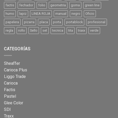
factis
fechador
folio
geometria
goma
green line
humo
lapiz
LINEA ROJA
manual
negro
Oficio
papelera
pizarra
placa
porta
portablock
profesional
regla
rollo
Sello
set
tecnica
tita
traxx
verde
CATEGORÍAS
Sheaffer
Carioca Plus
Liggo Trade
Carioca
Factis
Pastel
Glee Color
SDI
Traxx