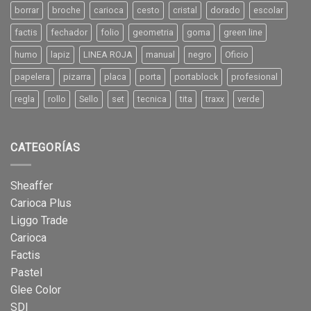
borrar
broche
carioca
cesto
cristal
dorado
escolar
factis
fechador
folio
geometria
goma
green line
humo
lapiz
LINEA ROJA
manual
negro
Oficio
papelera
pizarra
placa
porta
portablock
profesional
regla
rollo
Sello
set
tecnica
tita
traxx
verde
CATEGORÍAS
Sheaffer
Carioca Plus
Liggo Trade
Carioca
Factis
Pastel
Glee Color
SDI