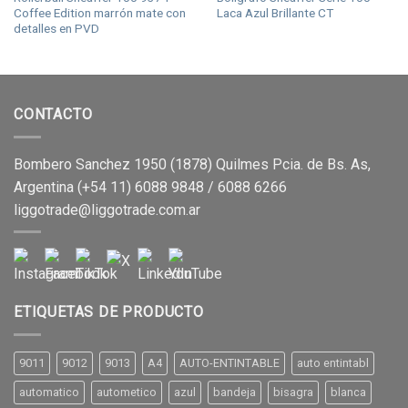
Coffee Edition marrón mate con
Laca Azul Brillante CT
detalles en PVD
CONTACTO
Bombero Sanchez 1950 (1878) Quilmes Pcia. de Bs. As,
Argentina (+54 11) 6088 9848 / 6088 6266
liggotrade@liggotrade.com.ar
ETIQUETAS DE PRODUCTO
9011
9012
9013
A4
AUTO-ENTINTABLE
auto entintabl
automatico
autometico
azul
bandeja
bisagra
blanca