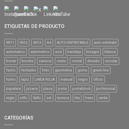
ETIQUETAS DE PRODUCTO
9011
9012
9013
A4
AUTO-ENTINTABLE
auto entintabl
automatico
autometico
azul
bandeja
bisagra
blanca
borrar
broche
carioca
cesto
cristal
dorado
escolar
factis
fechador
folio
geometria
goma
green line
humo
lapiz
LINEA ROJA
manual
negro
Oficio
papelera
pizarra
placa
porta
portablock
profesional
regla
rollo
Sello
set
tecnica
tita
traxx
verde
CATEGORÍAS