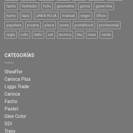
factis
fechador
folio
geometria
goma
green line
humo
lapiz
LINEA ROJA
manual
negro
Oficio
papelera
pizarra
placa
porta
portablock
profesional
regla
rollo
Sello
set
tecnica
tita
traxx
verde
CATEGORÍAS
Sheaffer
Carioca Plus
Liggo Trade
Carioca
Factis
Pastel
Glee Color
SDI
Traxx