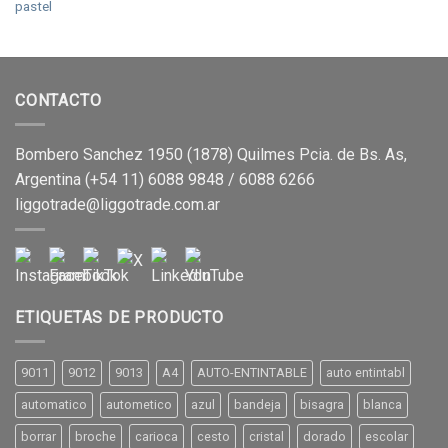
pastel
CONTACTO
Bombero Sanchez 1950 (1878) Quilmes Pcia. de Bs. As,
Argentina (+54 11) 6088 9848 / 6088 6266
liggotrade@liggotrade.com.ar
ETIQUETAS DE PRODUCTO
9011
9012
9013
A4
AUTO-ENTINTABLE
auto entintabl
automatico
autometico
azul
bandeja
bisagra
blanca
borrar
broche
carioca
cesto
cristal
dorado
escolar