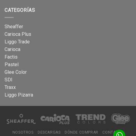
CATEGORÍAS
Sheaffer
Carioca Plus
Liggo Trade
Carioca
Factis
Pastel
Glee Color
SDI
Traxx
Liggo Pizarra
NOSOTROS
DESCARGAS
DÓNDE COMPRAR
CONTACTO