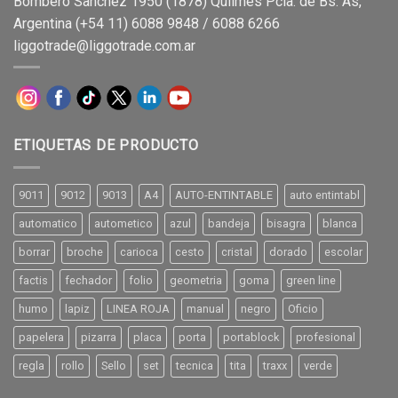
Bombero Sanchez 1950 (1878) Quilmes Pcia. de Bs. As,
Argentina (+54 11) 6088 9848 / 6088 6266
liggotrade@liggotrade.com.ar
ETIQUETAS DE PRODUCTO
9011
9012
9013
A4
AUTO-ENTINTABLE
auto entintabl
automatico
autometico
azul
bandeja
bisagra
blanca
borrar
broche
carioca
cesto
cristal
dorado
escolar
factis
fechador
folio
geometria
goma
green line
humo
lapiz
LINEA ROJA
manual
negro
Oficio
papelera
pizarra
placa
porta
portablock
profesional
regla
rollo
Sello
set
tecnica
tita
traxx
verde