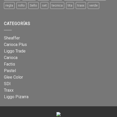
regla
rollo
Sello
set
tecnica
tita
traxx
verde
CATEGORÍAS
Sheaffer
Carioca Plus
Liggo Trade
Carioca
Factis
Pastel
Glee Color
SDI
Traxx
Liggo Pizarra