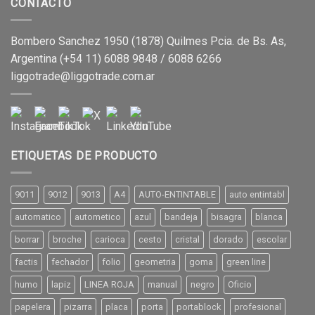
CONTACTO
Bombero Sanchez 1950 (1878) Quilmes Pcia. de Bs. As,
Argentina (+54 11) 6088 9848 / 6088 6266
liggotrade@liggotrade.com.ar
ETIQUETAS DE PRODUCTO
9011
9012
9013
A4
AUTO-ENTINTABLE
auto entintabl
automatico
autometico
azul
bandeja
bisagra
blanca
borrar
broche
carioca
cesto
cristal
dorado
escolar
factis
fechador
folio
geometria
goma
green line
humo
lapiz
LINEA ROJA
manual
negro
Oficio
papelera
pizarra
placa
porta
portablock
profesional