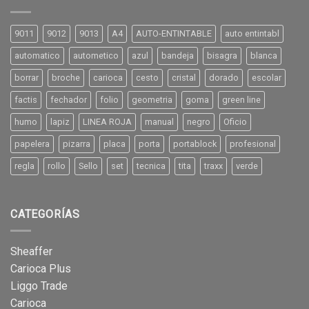
9011
9012
9013
A4
AUTO-ENTINTABLE
auto entintabl
automatico
autometico
azul
bandeja
bisagra
blanca
borrar
broche
carioca
cesto
cristal
dorado
escolar
factis
fechador
folio
geometria
goma
green line
humo
lapiz
LINEA ROJA
manual
negro
Oficio
papelera
pizarra
placa
porta
portablock
profesional
regla
rollo
Sello
set
tecnica
tita
traxx
verde
CATEGORÍAS
Sheaffer
Carioca Plus
Liggo Trade
Carioca