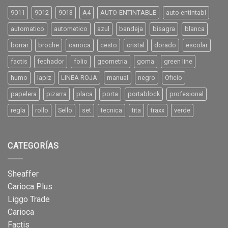
9011
9012
9013
A4
AUTO-ENTINTABLE
auto entintabl
automatico
autometico
azul
bandeja
bisagra
blanca
borrar
broche
carioca
cesto
cristal
dorado
escolar
factis
fechador
folio
geometria
goma
green line
humo
lapiz
LINEA ROJA
manual
negro
Oficio
papelera
pizarra
placa
porta
portablock
profesional
regla
rollo
Sello
set
tecnica
tita
traxx
verde
CATEGORÍAS
Sheaffer
Carioca Plus
Liggo Trade
Carioca
Factis