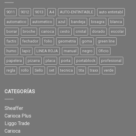
9011
9012
9013
A4
AUTO-ENTINTABLE
auto entintabl
automatico
autometico
azul
bandeja
bisagra
blanca
borrar
broche
carioca
cesto
cristal
dorado
escolar
factis
fechador
folio
geometria
goma
green line
humo
lapiz
LINEA ROJA
manual
negro
Oficio
papelera
pizarra
placa
porta
portablock
profesional
regla
rollo
Sello
set
tecnica
tita
traxx
verde
CATEGORÍAS
Sheaffer
Carioca Plus
Liggo Trade
Carioca