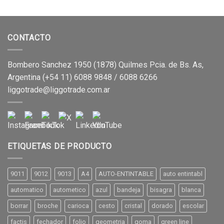
CONTACTO
Bombero Sanchez 1950 (1878) Quilmes Pcia. de Bs. As,
Argentina (+54 11) 6088 9848 / 6088 6266
liggotrade@liggotrade.com.ar
ETIQUETAS DE PRODUCTO
9011
9012
9013
A4
AUTO-ENTINTABLE
auto entintabl
automatico
autometico
azul
bandeja
bisagra
blanca
borrar
broche
carioca
cesto
cristal
dorado
escolar
factis
fechador
folio
geometria
goma
green line