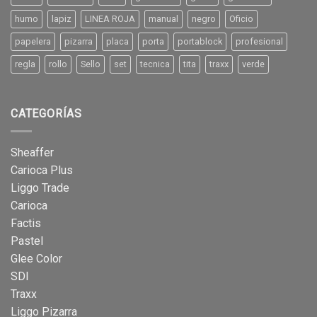
humo
lapiz
LINEA ROJA
manual
negro
Oficio
papelera
pizarra
placa
porta
portablock
profesional
regla
rollo
Sello
set
tecnica
tita
traxx
verde
CATEGORÍAS
Sheaffer
Carioca Plus
Liggo Trade
Carioca
Factis
Pastel
Glee Color
SDI
Traxx
Liggo Pizarra