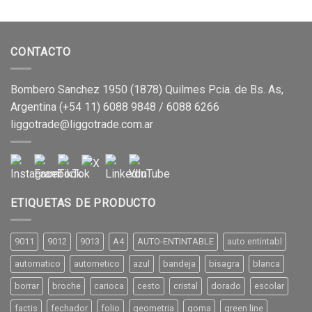
CONTACTO
Bombero Sanchez 1950 (1878) Quilmes Pcia. de Bs. As,
Argentina (+54 11) 6088 9848 / 6088 6266
liggotrade@liggotrade.com.ar
ETIQUETAS DE PRODUCTO
9011
9012
9013
A4
AUTO-ENTINTABLE
auto entintabl
automatico
autometico
azul
bandeja
bisagra
blanca
borrar
broche
carioca
cesto
cristal
dorado
escolar
factis
fechador
folio
geometria
goma
green line