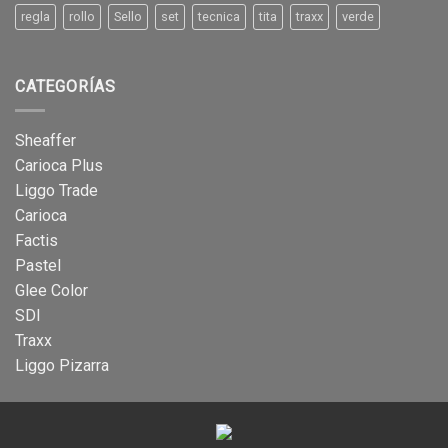
regla
rollo
Sello
set
tecnica
tita
traxx
verde
CATEGORÍAS
Sheaffer
Carioca Plus
Liggo Trade
Carioca
Factis
Pastel
Glee Color
SDI
Traxx
Liggo Pizarra