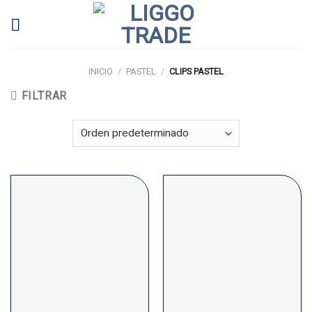
Skip
to
content
INICIO
/
PASTEL
/
CLIPS PASTEL
FILTRAR