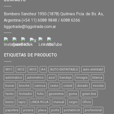
Bombero Sanchez 1950 (1878) Quilmes Pcia. de Bs. As,
Argentina (+54 11) 6088 9848 / 6088 6266
liggotrade@liggotrade.com.ar
ETIQUETAS DE PRODUCTO
9011
9012
9013
A4
AUTO-ENTINTABLE
auto entintabl
automatico
autometico
azul
bandeja
bisagra
blanca
borrar
broche
carioca
cesto
cristal
dorado
escolar
factis
fechador
folio
geometria
goma
green line
humo
lapiz
LINEA ROJA
manual
negro
Oficio
papelera
pizarra
placa
porta
portablock
profesional