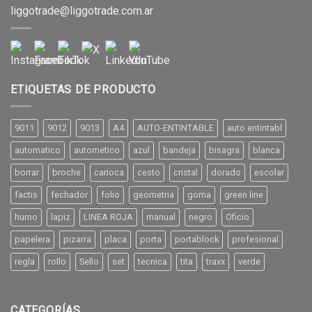
liggotrade@liggotrade.com.ar
ETIQUETAS DE PRODUCTO
9011
9012
9013
A4
AUTO-ENTINTABLE
auto entintabl
automatico
autometico
azul
bandeja
bisagra
blanca
borrar
broche
carioca
cesto
cristal
dorado
escolar
factis
fechador
folio
geometria
goma
green line
humo
lapiz
LINEA ROJA
manual
negro
Oficio
papelera
pizarra
placa
porta
portablock
profesional
regla
rollo
Sello
set
tecnica
tita
traxx
verde
CATEGORÍAS