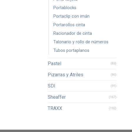
Portablocks
Portaclip con imán
Portarollos cinta
Racionador de cinta
Talonario y rollo de números
Tubos portaplanos
Pastel
(83)
Pizarras y Atriles
(86)
SDI
(91)
Sheaffer
(167)
TRAXX
(192)