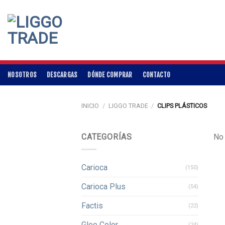
Skip
to
content
NOSOTROS
DESCARGAS
DÓNDE COMPRAR
CONTACTO
INICIO
/
LIGGO TRADE
/
CLIPS PLÁSTICOS
CATEGORÍAS
No 
Carioca
(150)
Carioca Plus
(54)
Factis
(22)
Glee Color
(24)