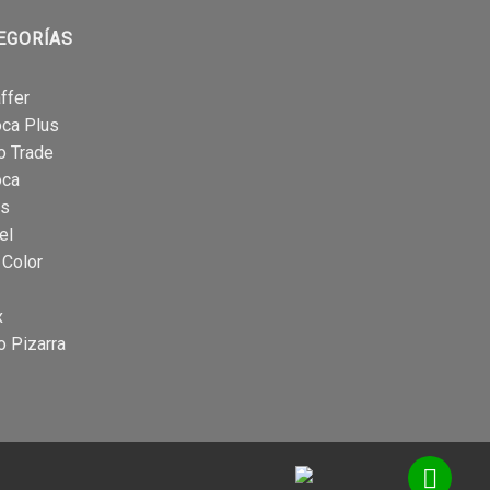
EGORÍAS
ffer
oca Plus
o Trade
oca
is
el
 Color
x
o Pizarra