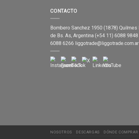
CONTACTO
Bombero Sanchez 1950 (1878) Quilmes 
de Bs. As, Argentina (+54 11) 6088 9848
6088 6266
liggotrade@liggotrade.com.ar
NOSOTROS
DESCARGAS
DÓNDE COMPRAR