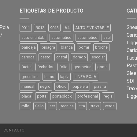
ETIQUETAS DE PRODUCTO
CAT
Pcia.
Shea
9011
9012
9013
A4
AUTO-ENTINTABLE
 /
Cari
auto entintabl
automatico
autometico
azul
Ligg
bandeja
bisagra
blanca
borrar
broche
Cari
carioca
cesto
cristal
dorado
escolar
Fact
Past
factis
fechador
folio
geometria
goma
Glee
green line
humo
lapiz
LINEA ROJA
SDI
manual
negro
Oficio
papelera
pizarra
Trax
Ligg
placa
porta
portablock
profesional
regla
rollo
Sello
set
tecnica
tita
traxx
verde
CONTACTO