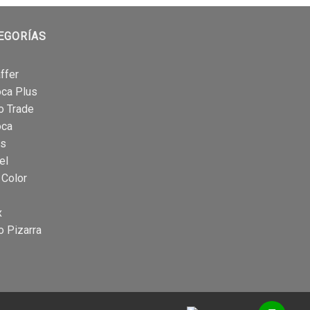
EGORÍAS
ffer
oca Plus
o Trade
oca
is
el
 Color
x
o Pizarra