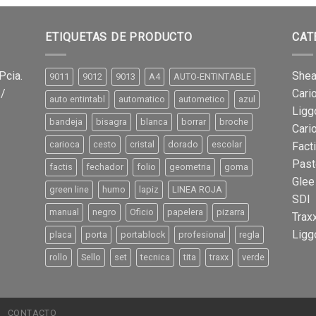
ETIQUETAS DE PRODUCTO
CAT
Pcia.
Shea
9011
9012
9013
A4
AUTO-ENTINTABLE
 /
Cari
auto entintabl
automatico
autometico
azul
Ligg
bandeja
bisagra
blanca
borrar
broche
Cari
carioca
cesto
cristal
dorado
escolar
Fact
Past
factis
fechador
folio
geometria
goma
Glee
green line
humo
lapiz
LINEA ROJA
SDI
manual
negro
Oficio
papelera
pizarra
Trax
Ligg
placa
porta
portablock
profesional
regla
rollo
Sello
set
tecnica
tita
traxx
verde
CONTACTO