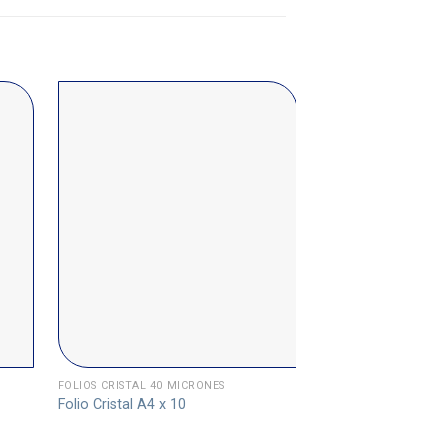
FOLIOS CRISTAL 40 MICRONES
FOLIOS BORDE COLOR
Folio Cristal A4 x 10
Folio Oficio x 10 b