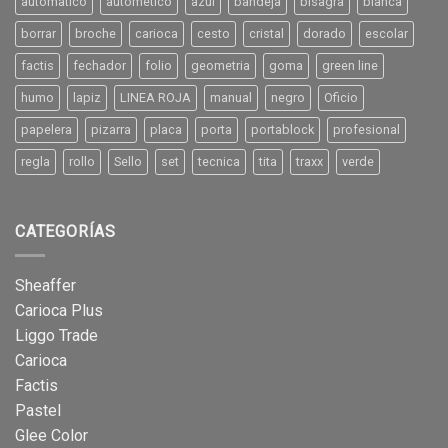
automatico
autometico
azul
bandeja
bisagra
blanca
borrar
broche
carioca
cesto
cristal
dorado
escolar
factis
fechador
folio
geometria
goma
green line
humo
lapiz
LINEA ROJA
manual
negro
Oficio
papelera
pizarra
placa
porta
portablock
profesional
regla
rollo
Sello
set
tecnica
tita
traxx
verde
CATEGORÍAS
Sheaffer
Carioca Plus
Liggo Trade
Carioca
Factis
Pastel
Glee Color