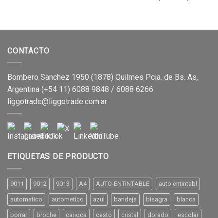
CONTACTO
Bombero Sanchez 1950 (1878) Quilmes Pcia. de Bs. As,
Argentina (+54 11) 6088 9848 / 6088 6266
liggotrade@liggotrade.com.ar
ETIQUETAS DE PRODUCTO
9011
9012
9013
A4
AUTO-ENTINTABLE
auto entintabl
automatico
autometico
azul
bandeja
bisagra
blanca
borrar
broche
carioca
cesto
cristal
dorado
escolar