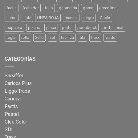
factis
fechador
folio
geometria
goma
green line
humo
lapiz
LINEA ROJA
manual
negro
Oficio
papelera
pizarra
placa
porta
portablock
profesional
regla
rollo
Sello
set
tecnica
tita
traxx
verde
CATEGORÍAS
Sheaffer
Carioca Plus
Liggo Trade
Carioca
Factis
Pastel
Glee Color
SDI
Traxx