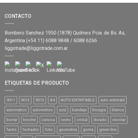
CONTACTO
Bombero Sanchez 1950 (1878) Quilmes Pcia. de Bs. As,
Argentina (+54 11) 6088 9848 / 6088 6266
liggotrade@liggotrade.com.ar
ETIQUETAS DE PRODUCTO
9011
9012
9013
A4
AUTO-ENTINTABLE
auto entintabl
automatico
autometico
azul
bandeja
bisagra
blanca
borrar
broche
carioca
cesto
cristal
dorado
escolar
factis
fechador
folio
geometria
goma
green line