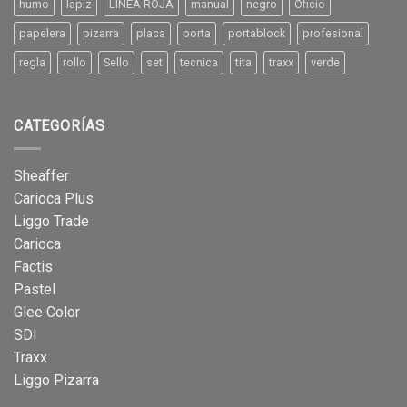
humo
lapiz
LINEA ROJA
manual
negro
Oficio
papelera
pizarra
placa
porta
portablock
profesional
regla
rollo
Sello
set
tecnica
tita
traxx
verde
CATEGORÍAS
Sheaffer
Carioca Plus
Liggo Trade
Carioca
Factis
Pastel
Glee Color
SDI
Traxx
Liggo Pizarra