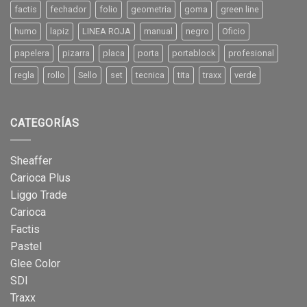
factis
fechador
folio
geometria
goma
green line
humo
lapiz
LINEA ROJA
manual
negro
Oficio
papelera
pizarra
placa
porta
portablock
profesional
regla
rollo
Sello
set
tecnica
tita
traxx
verde
CATEGORÍAS
Sheaffer
Carioca Plus
Liggo Trade
Carioca
Factis
Pastel
Glee Color
SDI
Traxx