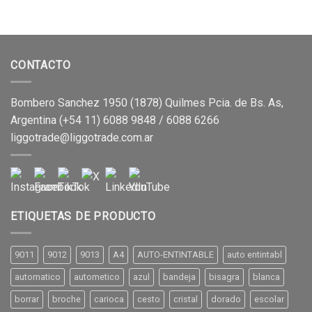
CONTACTO
Bombero Sanchez 1950 (1878) Quilmes Pcia. de Bs. As,
Argentina (+54 11) 6088 9848 / 6088 6266
liggotrade@liggotrade.com.ar
ETIQUETAS DE PRODUCTO
9011
9012
9013
A4
AUTO-ENTINTABLE
auto entintabl
automatico
autometico
azul
bandeja
bisagra
blanca
borrar
broche
carioca
cesto
cristal
dorado
escolar