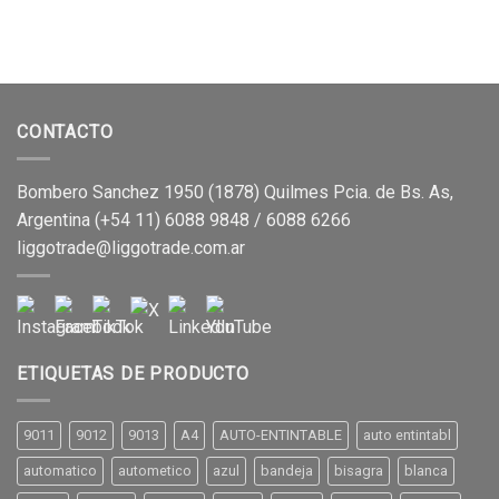
CONTACTO
Bombero Sanchez 1950 (1878) Quilmes Pcia. de Bs. As,
Argentina (+54 11) 6088 9848 / 6088 6266
liggotrade@liggotrade.com.ar
ETIQUETAS DE PRODUCTO
9011
9012
9013
A4
AUTO-ENTINTABLE
auto entintabl
automatico
autometico
azul
bandeja
bisagra
blanca