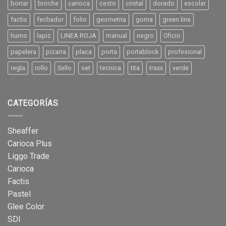
borrar
broche
carioca
cesto
cristal
dorado
escolar
factis
fechador
folio
geometria
goma
green line
humo
lapiz
LINEA ROJA
manual
negro
Oficio
papelera
pizarra
placa
porta
portablock
profesional
regla
rollo
Sello
set
tecnica
tita
traxx
verde
CATEGORÍAS
Sheaffer
Carioca Plus
Liggo Trade
Carioca
Factis
Pastel
Glee Color
SDI