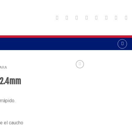
PARA
5 2.4mm
rrápido.
e el caucho