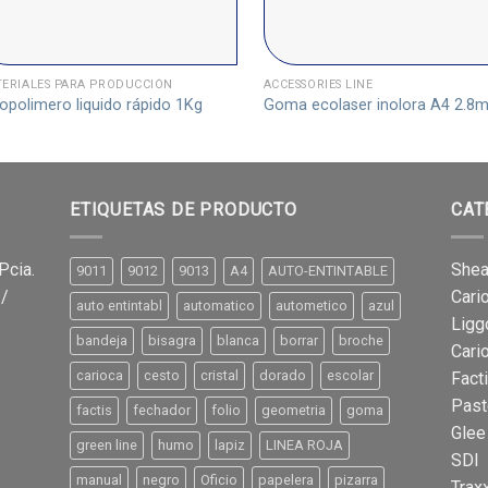
ERIALES PARA PRODUCCIÓN
ACCESSORIES LINE
opolimero liquido rápido 1Kg
Goma ecolaser inolora A4 2.8
ETIQUETAS DE PRODUCTO
CAT
Pcia.
Shea
9011
9012
9013
A4
AUTO-ENTINTABLE
 /
Cari
auto entintabl
automatico
autometico
azul
Ligg
bandeja
bisagra
blanca
borrar
broche
Cari
carioca
cesto
cristal
dorado
escolar
Fact
Past
factis
fechador
folio
geometria
goma
Glee
green line
humo
lapiz
LINEA ROJA
SDI
manual
negro
Oficio
papelera
pizarra
Trax