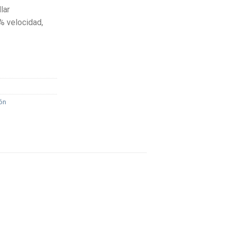
lar
% velocidad,
ón