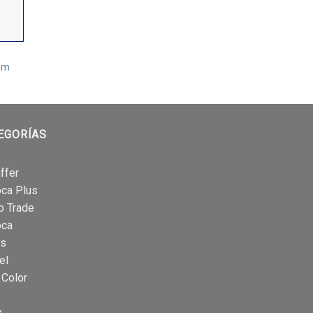
mm
EGORÍAS
ffer
oca Plus
o Trade
oca
is
el
 Color
x