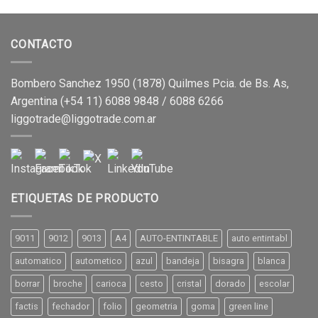
CONTACTO
Bombero Sanchez 1950 (1878) Quilmes Pcia. de Bs. As,
Argentina (+54 11) 6088 9848 / 6088 6266
liggotrade@liggotrade.com.ar
ETIQUETAS DE PRODUCTO
9011
9012
9013
A4
AUTO-ENTINTABLE
auto entintabl
automatico
autometico
azul
bandeja
bisagra
blanca
borrar
broche
carioca
cesto
cristal
dorado
escolar
factis
fechador
folio
geometria
goma
green line