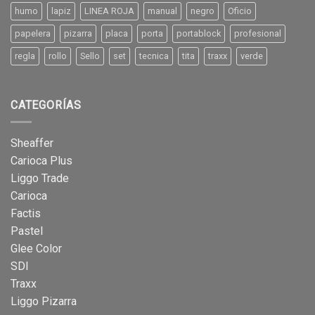
humo
lapiz
LINEA ROJA
manual
negro
Oficio
papelera
pizarra
placa
porta
portablock
profesional
regla
rollo
Sello
set
tecnica
tita
traxx
verde
CATEGORÍAS
Sheaffer
Carioca Plus
Liggo Trade
Carioca
Factis
Pastel
Glee Color
SDI
Traxx
Liggo Pizarra