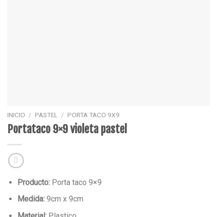
INICIO
/
PASTEL
/
PORTA TACO 9X9
Portataco 9×9 violeta pastel
Producto:
Porta taco 9×9
Medida:
9cm x 9cm
Material:
Plastico