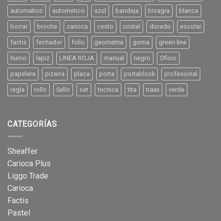
automatico
autometico
azul
bandeja
bisagra
blanca
borrar
broche
carioca
cesto
cristal
dorado
escolar
factis
fechador
folio
geometria
goma
green line
humo
lapiz
LINEA ROJA
manual
negro
Oficio
papelera
pizarra
placa
porta
portablock
profesional
regla
rollo
Sello
set
tecnica
tita
traxx
verde
CATEGORÍAS
Sheaffer
Carioca Plus
Liggo Trade
Carioca
Factis
Pastel