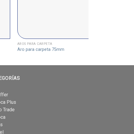
AROS PARA CARPETA
Aro para carpeta 75mm
EGORÍAS
ffer
oca Plus
o Trade
oca
is
el