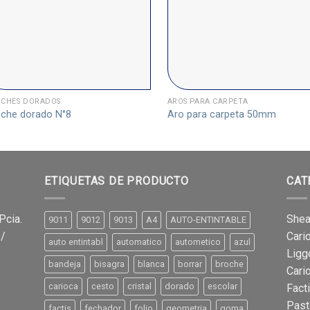
CHES DORADOS
AROS PARA CARPETA
che dorado N°8
Aro para carpeta 50mm
ETIQUETAS DE PRODUCTO
CAT
Pcia.
Shea
9011
9012
9013
A4
AUTO-ENTINTABLE
 /
Cari
auto entintabl
automatico
autometico
azul
Ligg
bandeja
bisagra
blanca
borrar
broche
Cari
carioca
cesto
cristal
dorado
escolar
Fact
Past
factis
fechador
folio
geometria
goma