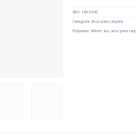
SKU:
140-0100
Categoría:
Aros para carpeta
Etiquetas:
40mm
,
aro
,
aros para car