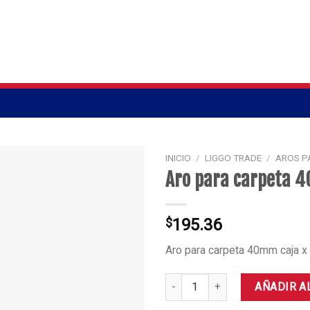
INICIO
/
LIGGO TRADE
/
AROS P
Aro para carpeta 
$
195.36
Aro para carpeta 40mm caja x
Aro para carpeta 40mm cantida
AÑADIR A