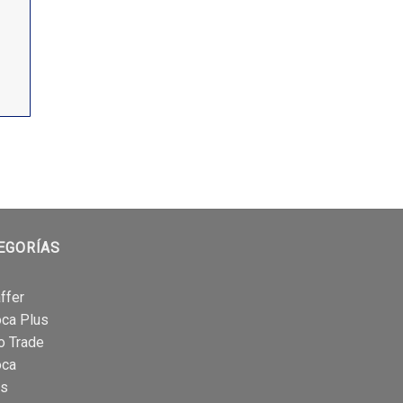
EGORÍAS
ffer
oca Plus
o Trade
oca
is