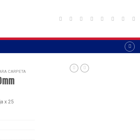
ARA CARPETA
60mm
ja x 25