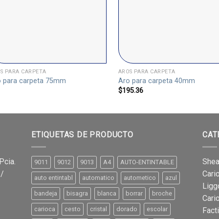
S PARA CARPETA
AROS PARA CARPETA
o para carpeta 75mm
Aro para carpeta 40mm
$
195.36
ETIQUETAS DE PRODUCTO
CAT
Pcia.
Shea
9011
9012
9013
A4
AUTO-ENTINTABLE
 /
Cari
auto entintabl
automatico
autometico
azul
Ligg
bandeja
bisagra
blanca
borrar
broche
Cari
carioca
cesto
cristal
dorado
escolar
Fact