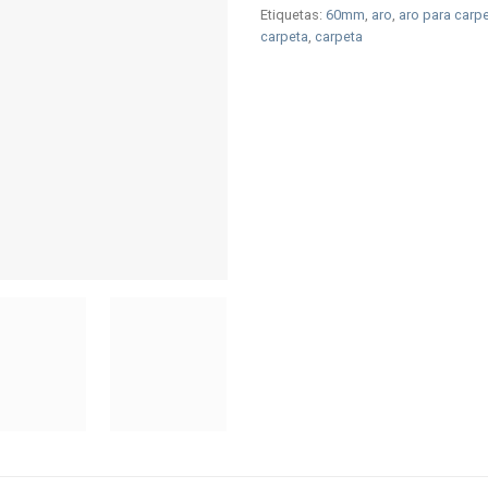
Etiquetas:
60mm
,
aro
,
aro para carp
carpeta
,
carpeta