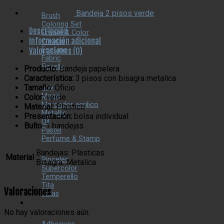
Bandeja 2 pisos verde
Brush
Coloring Set
Descripción
Create & Color
Información adicional
Creatip
EcoLine
Valoraciones (0)
Fabric
Fiorella
Producto:
Bandeja papelera
Característica:
3 pisos con bisagra metalica
Tamaño:
Oficio
Joy
Magic
Color:
verde
Marcador acrilico
Material:
Plastico
Metallic
Presentación:
bolsa individual
Oil
Bulto:
1 bandejas
Pastel
Perfume & Stamp
Bandejas: Plasticas
Material
Pinceles
Bisagra: Metalica
Supercolor
Temperello
Tita
Valoraciones
Tizas
No hay valoraciones aún.