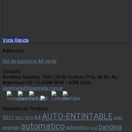
Vista Rápida
Adhesivos
Set de escritorio A4 verde
Contacto
Bombero Sanchez 1950 (1878) Quilmes Pcia. de Bs. As,
Argentina (+54 11) 6088 9848 / 6088 6266
liggotrade@liggotrade.com.ar
Etiquetas de Producto
AUTO-ENTINTABLE
A4
9011
auto
9012
9013
automatico
bandeja
autometico
entintabl
azul