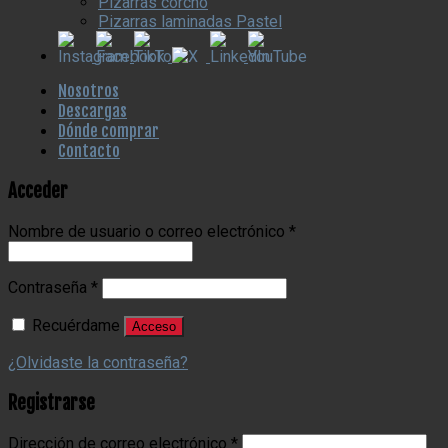
Pizarras corcho
Pizarras laminadas Pastel
Nosotros
Descargas
Dónde comprar
Contacto
Acceder
Nombre de usuario o correo electrónico
*
Contraseña
*
Recuérdame
Acceso
¿Olvidaste la contraseña?
Registrarse
Dirección de correo electrónico
*