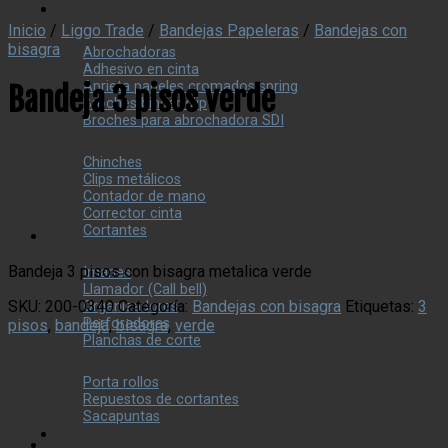
Inicio
/
Liggo Trade
/
Bandejas Papeleras
/
Bandejas con
bisagra
Abrochadoras
Adhesivo en cinta
Aprieta papeles cromados spring
Bandeja 3 pisos verde
Broches binder clip
Broches para abrochadora SDI
Chinches
Clips metálicos
Contador de mano
Corrector cinta
Cortantes
Bandeja 3 pisos con bisagra metalica verde
Imanes
Llamador (Call bell)
SKU:
200-0340
Categoría:
Bandejas con bisagra
Etiquetas:
3
Organizadores
Perforadoras
pisos
,
bandeja
,
bisagra
,
verde
Planchas de corte
Porta rollos
Repuestos de cortantes
Sacapuntas