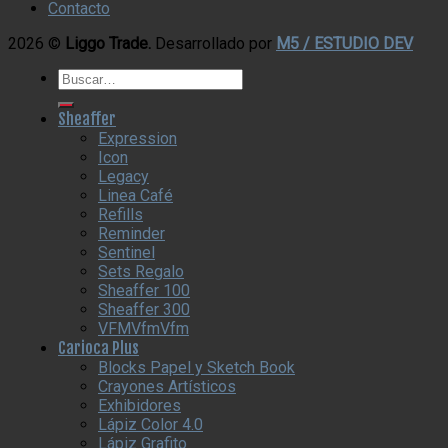
Contacto
2026 ©
Liggo Trade.
Desarrollado por
M5 / ESTUDIO DEV
Buscar
por:
Sheaffer
Expression
Icon
Legacy
Linea Café
Refills
Reminder
Sentinel
Sets Regalo
Sheaffer 100
Sheaffer 300
VFMVfmVfm
Carioca Plus
Blocks Papel y Sketch Book
Crayones Artísticos
Exhibidores
Lápiz Color 4.0
Lápiz Grafito