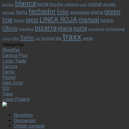
blanca
cristal
borrar
broche
carioca
dorado
bisagra
cesto
fechador
green
folio
goma
factis
geometria
escolar
LINEA ROJA
line
manual
lapiz
negro
humo
pizarra
Oficio
placa
porta
papelera
profesional
portablock
traxx
Sello
tita
verde
tecnica
rollo
regla
set
Categorías
Sheaffer
Carioca Plus
Liggo Trade
Carioca
Factis
Pastel
Glee Color
SDI
Traxx
Liggo Pizarra
Nosotros
Descargas
Dónde comprar