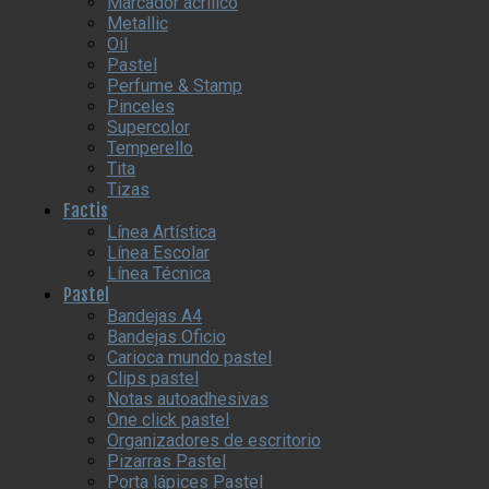
Marcador acrilico
Metallic
Oil
Pastel
Perfume & Stamp
Pinceles
Supercolor
Temperello
Tita
Tizas
Factis
Línea Artística
Línea Escolar
Línea Técnica
Pastel
Bandejas A4
Bandejas Oficio
Carioca mundo pastel
Clips pastel
Notas autoadhesivas
One click pastel
Organizadores de escritorio
Pizarras Pastel
Porta lápices Pastel