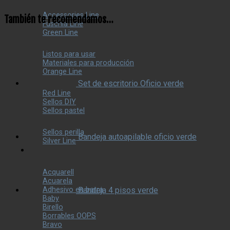
Accessories Line
También te recomendamos…
Fuschia Line
Green Line
Listos para usar
Materiales para producción
Orange Line
Set de escritorio Oficio verde
Red Line
Sellos DIY
Sellos pastel
Sellos perilla
Bandeja autoapilable oficio verde
Silver Line
Acquarell
Acuarela
Adhesivo en barra
Bandeja 4 pisos verde
Baby
Birello
Borrables OOPS
Bravo