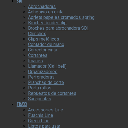
SDI
Abrochadoras
Adhesivo en cinta
Aprieta papeles cromados spring
Broches binder clip
Broches para abrochadora SDI
Chinches
Clips metálicos
Contador de mano
Corrector cinta
Cortantes
Imanes
Llamador (Call bell)
Organizadores
Perforadoras
Planchas de corte
Porta rollos
Repuestos de cortantes
Sacapuntas
TRAXX
Accessories Line
Fuschia Line
Green Line
Listos para usar