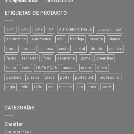
ETIQUETAS DE PRODUCTO
9011
9012
9013
A4
AUTO-ENTINTABLE
auto entintabl
automatico
autometico
azul
bandeja
bisagra
blanca
borrar
broche
carioca
cesto
cristal
dorado
escolar
factis
fechador
folio
geometria
goma
green line
humo
lapiz
LINEA ROJA
manual
negro
Oficio
papelera
pizarra
placa
porta
portablock
profesional
regla
rollo
Sello
set
tecnica
tita
traxx
verde
CATEGORÍAS
Sheaffer
Carioca Plus